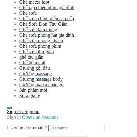
Ghế matxa foot
Ghế rạp chiếu phim gia đình
Ghế sofa
Ghế sofa chỉnh điện cao cấp
Ghế Sofa Đơn Thư Giãn
Ghế sofa làm móng
Ghế sofa phòng hát gia đình
Ghế sofa phòng khách
Ghế sofa phòng phim
Ghế sofa thư giãn
ghế thư giãn
Ghế tiệm nail
Giường gội đầu
Giường massage
Giường massage body
Giường matxa chân gỗ
Sản phẩm mới
Sofa giá rẻ
Sign in / Sign up
Sign in
Create an Account
Username or email
*