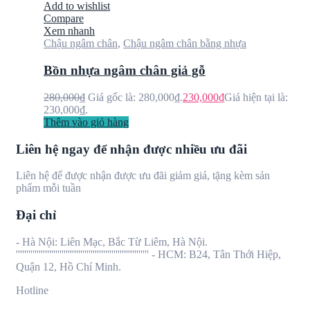
Add to wishlist
Compare
Xem nhanh
Chậu ngâm chân
,
Chậu ngâm chân bằng nhựa
Bồn nhựa ngâm chân giả gỗ
280,000
₫
Giá gốc là: 280,000₫.
230,000
₫
Giá hiện tại là:
230,000₫.
Thêm vào giỏ hàng
Liên hệ ngay để nhận được nhiều ưu đãi
Liên hệ để được nhận được ưu đãi giảm giá, tặng kèm sản
phẩm mỗi tuần
Đại chỉ
- Hà Nội: Liên Mạc, Bắc Từ Liêm, Hà Nội.
'''''''''''''''''''''''''''''''''''''''''''''''''''''''''''''''' - HCM: B24, Tân Thới Hiệp,
Quận 12, Hồ Chí Minh.
Hotline