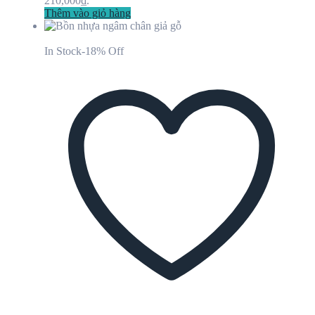
210,000₫.
Thêm vào giỏ hàng
In Stock
-18% Off