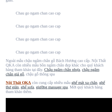
gian.
Chau go ngam chan cao cap
Chau go ngam chan cao cap
Chau go ngam chan cao cap
Chau go ngam chan cao cap
Ngoài mẫu chậu ngâm chân gỗ Bách Hương cao cấp. Nội Thất
QKA còn nhiều mẫu bồn ngâm chân đẹp khác cho quý khách
hàng tham khảo tại đây.
Chậu ngâm chân nhựa
,
chậu ngâm
chân giả gỗ
, chậu gỗ thông spa
Nội Thất QKA
còn cung cấp nhiều mẫu
ghế mát xa chân
,
ghế
thư giãn
,
ghế sofa
,
giường massage spa
. Mời quý khách hàng
tham khảo thêm.