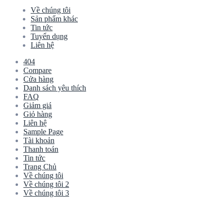
Về chúng tôi
Sản phẩm khác
Tin tức
Tuyển dụng
Liên hệ
404
Compare
Cửa hàng
Danh sách yêu thích
FAQ
Giảm giá
Giỏ hàng
Liên hệ
Sample Page
Tài khoản
Thanh toán
Tin tức
Trang Chủ
Về chúng tôi
Về chúng tôi 2
Về chúng tôi 3