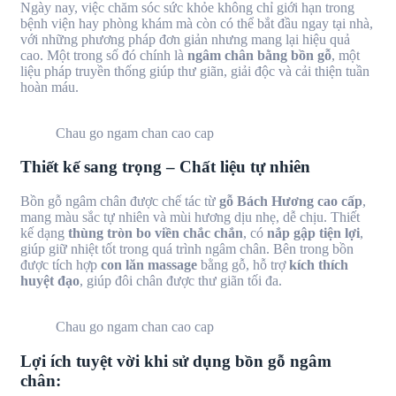
Ngày nay, việc chăm sóc sức khỏe không chỉ giới hạn trong
bệnh viện hay phòng khám mà còn có thể bắt đầu ngay tại nhà,
với những phương pháp đơn giản nhưng mang lại hiệu quả
cao. Một trong số đó chính là
ngâm chân bằng bồn gỗ
, một
liệu pháp truyền thống giúp thư giãn, giải độc và cải thiện tuần
hoàn máu.
Chau go ngam chan cao cap
Thiết kế sang trọng – Chất liệu tự nhiên
Bồn gỗ ngâm chân được chế tác từ
gỗ Bách Hương cao cấp
,
mang màu sắc tự nhiên và mùi hương dịu nhẹ, dễ chịu. Thiết
kế dạng
thùng tròn bo viền chắc chắn
, có
nắp gập tiện lợi
,
giúp giữ nhiệt tốt trong quá trình ngâm chân. Bên trong bồn
được tích hợp
con lăn massage
bằng gỗ, hỗ trợ
kích thích
huyệt đạo
, giúp đôi chân được thư giãn tối đa.
Chau go ngam chan cao cap
Lợi ích tuyệt vời khi sử dụng bồn gỗ ngâm
chân: