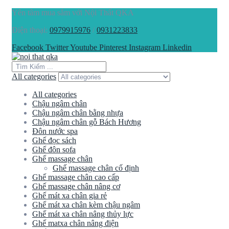
Yên tâm mua sắm với Nội Thất QKA
Điện thoại:
0979915976
/
0931223833
Facebook
Twitter
Youtube
Pinterest
Instagram
Linkedin
All categories
All categories
Chậu ngâm chân
Chậu ngâm chân bằng nhựa
Chậu ngâm chân gỗ Bách Hương
Đôn nước spa
Ghế đọc sách
Ghế đôn sofa
Ghế massage chân
Ghế massage chân cố định
Ghế massage chân cao cấp
Ghế massage chân nâng cơ
Ghế mát xa chân gia rẻ
Ghế mát xa chân kèm chậu ngâm
Ghế mát xa chân nâng thủy lực
Ghế matxa chân nâng điện