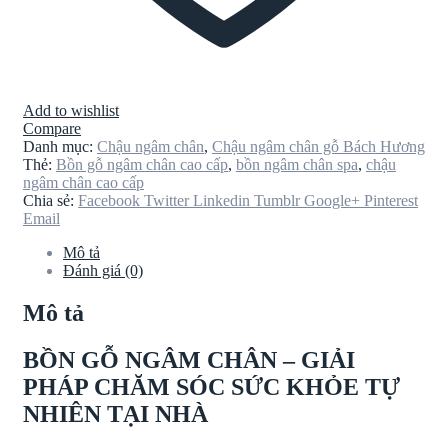
Add to wishlist
Compare
Danh mục:
Chậu ngâm chân
,
Chậu ngâm chân gỗ Bách Hương
Thẻ:
Bồn gỗ ngâm chân cao cấp
,
bồn ngâm chân spa
,
chậu
ngâm chân cao cấp
Chia sẻ:
Facebook
Twitter
Linkedin
Tumblr
Google+
Pinterest
Email
Mô tả
Đánh giá (0)
Mô tả
BỒN GỖ NGÂM CHÂN – GIẢI
PHÁP CHĂM SÓC SỨC KHỎE TỰ
NHIÊN TẠI NHÀ