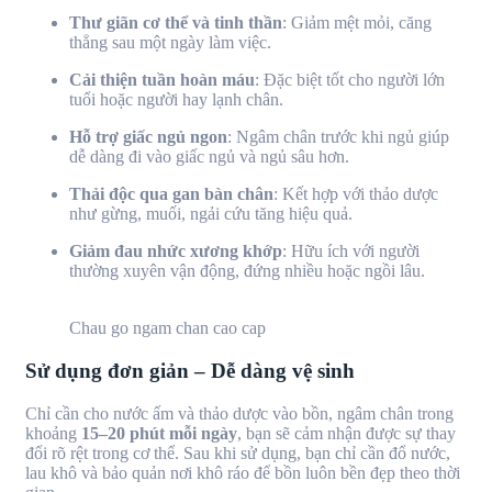
Thư giãn cơ thể và tinh thần
: Giảm mệt mỏi, căng
thẳng sau một ngày làm việc.
Cải thiện tuần hoàn máu
: Đặc biệt tốt cho người lớn
tuổi hoặc người hay lạnh chân.
Hỗ trợ giấc ngủ ngon
: Ngâm chân trước khi ngủ giúp
dễ dàng đi vào giấc ngủ và ngủ sâu hơn.
Thải độc qua gan bàn chân
: Kết hợp với thảo dược
như gừng, muối, ngải cứu tăng hiệu quả.
Giảm đau nhức xương khớp
: Hữu ích với người
thường xuyên vận động, đứng nhiều hoặc ngồi lâu.
Chau go ngam chan cao cap
Sử dụng đơn giản – Dễ dàng vệ sinh
Chỉ cần cho nước ấm và thảo dược vào bồn, ngâm chân trong
khoảng
15–20 phút mỗi ngày
, bạn sẽ cảm nhận được sự thay
đổi rõ rệt trong cơ thể. Sau khi sử dụng, bạn chỉ cần đổ nước,
lau khô và bảo quản nơi khô ráo để bồn luôn bền đẹp theo thời