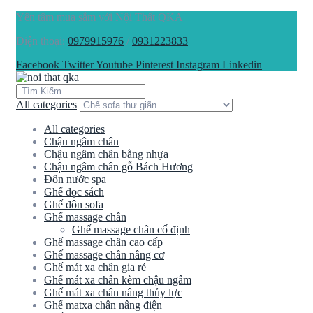
Yên tâm mua sắm với Nội Thất QKA
Điện thoại:
0979915976
/
0931223833
Facebook
Twitter
Youtube
Pinterest
Instagram
Linkedin
All categories
All categories
Chậu ngâm chân
Chậu ngâm chân bằng nhựa
Chậu ngâm chân gỗ Bách Hương
Đôn nước spa
Ghế đọc sách
Ghế đôn sofa
Ghế massage chân
Ghế massage chân cố định
Ghế massage chân cao cấp
Ghế massage chân nâng cơ
Ghế mát xa chân gia rẻ
Ghế mát xa chân kèm chậu ngâm
Ghế mát xa chân nâng thủy lực
Ghế matxa chân nâng điện