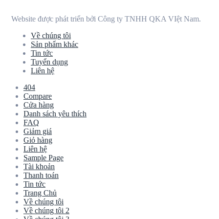
Website được phát triển bởi Công ty TNHH QKA VIệt Nam.
Về chúng tôi
Sản phẩm khác
Tin tức
Tuyển dụng
Liên hệ
404
Compare
Cửa hàng
Danh sách yêu thích
FAQ
Giảm giá
Giỏ hàng
Liên hệ
Sample Page
Tài khoản
Thanh toán
Tin tức
Trang Chủ
Về chúng tôi
Về chúng tôi 2