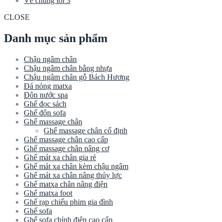
Về chúng tôi 3
CLOSE
Danh mục sản phẩm
Chậu ngâm chân
Chậu ngâm chân bằng nhựa
Chậu ngâm chân gỗ Bách Hương
Đá nóng matxa
Đôn nước spa
Ghế đọc sách
Ghế đôn sofa
Ghế massage chân
Ghế massage chân cố định
Ghế massage chân cao cấp
Ghế massage chân nâng cơ
Ghế mát xa chân gia rẻ
Ghế mát xa chân kèm chậu ngâm
Ghế mát xa chân nâng thủy lực
Ghế matxa chân nâng điện
Ghế matxa foot
Ghế rạp chiếu phim gia đình
Ghế sofa
Ghế sofa chỉnh điện cao cấp