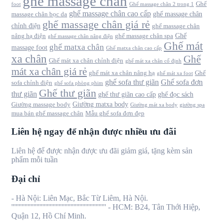
ghế massage chân
Ghế
foot
Ghế massage chân 2 trong 1
ghế massage chân cao cấp
ghế massage chân
massage chân bọc da
ghế massage chân giá rẻ
chỉnh điện
ghế massage chân
Ghế
nâng hạ điện
ghế massage chân spa
ghế massage chân nâng điện
Ghế mát
ghế matxa chân
massage foot
Ghế matxa chân cao cấp
xa chân
Ghế
Ghế mát xa chân chỉnh điện
ghế mát xa chân cố định
mát xa chân giá rẻ
ghế mát xa chân nâng hạ
Ghế
ghế mát xa foot
ghế sofa thư giãn
Ghế sofa đơn
sofa chỉnh điện
ghế sofa phòng phim
Ghế thư giãn
thư giãn
ghế thư giãn cao cấp
ghế đọc sách
Giường matxa body
Giường massage body
Giường mát xa body
giường spa
mua bán ghế massage chân
Mẫu ghế sofa đơn đẹp
Liên hệ ngay để nhận được nhiều ưu đãi
Liên hệ để được nhận được ưu đãi giảm giá, tặng kèm sản
phẩm mỗi tuần
Đại chỉ
- Hà Nội: Liên Mạc, Bắc Từ Liêm, Hà Nội.
'''''''''''''''''''''''''''''''''''''''''''''''''''''''''''''''' - HCM: B24, Tân Thới Hiệp,
Quận 12, Hồ Chí Minh.