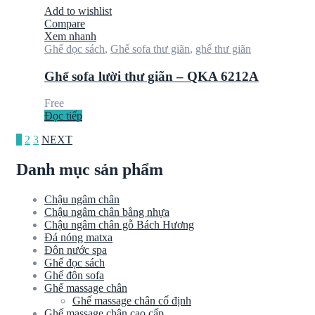
Add to wishlist
Compare
Xem nhanh
Ghế đọc sách
,
Ghế sofa thư giãn
,
ghế thư giãn
Ghế sofa lười thư giãn – QKA 6212A
Free
Đọc tiếp
1
2
3
NEXT
Danh mục sản phẩm
Chậu ngâm chân
Chậu ngâm chân bằng nhựa
Chậu ngâm chân gỗ Bách Hương
Đá nóng matxa
Đôn nước spa
Ghế đọc sách
Ghế đôn sofa
Ghế massage chân
Ghế massage chân cố định
Ghế massage chân cao cấp