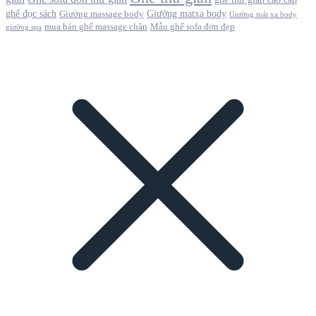
ghế đọc sách
Giường matxa body
Giường massage body
Giường mát xa body
mua bán ghế massage chân
Mẫu ghế sofa đơn đẹp
giường spa