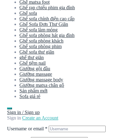
Ghế matxa foot
Ghế rạp chiếu phim gia đình
Ghế sofa
Ghế sofa chỉnh điện cao cấp
Ghế Sofa Đơn Thư Giãn
Ghế sofa làm móng
Ghế sofa phòng hát gia đình
Ghế sofa phòng khách
Ghế sofa phòng phim
Ghế sofa thư giãn
ghế thư giãn
Ghế tiệm nail
Giường gội đầu
Giường massage
Giường massage body
Giường matxa chân gỗ
Sản phẩm mới
Sofa giá rẻ
Sign in / Sign up
Sign in
Create an Account
Username or email
*