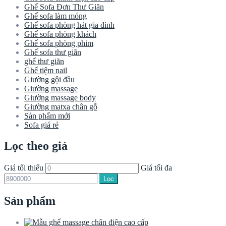
Ghế Sofa Đơn Thư Giãn
Ghế sofa làm móng
Ghế sofa phòng hát gia đình
Ghế sofa phòng khách
Ghế sofa phòng phim
Ghế sofa thư giãn
ghế thư giãn
Ghế tiệm nail
Giường gội đầu
Giường massage
Giường massage body
Giường matxa chân gỗ
Sản phẩm mới
Sofa giá rẻ
Lọc theo giá
Giá tối thiểu
Giá tối đa
Lọc
Sản phẩm