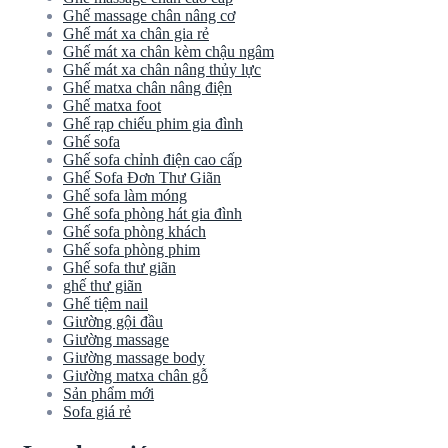
Ghế massage chân nâng cơ
Ghế mát xa chân gia rẻ
Ghế mát xa chân kèm chậu ngâm
Ghế mát xa chân nâng thủy lực
Ghế matxa chân nâng điện
Ghế matxa foot
Ghế rạp chiếu phim gia đình
Ghế sofa
Ghế sofa chỉnh điện cao cấp
Ghế Sofa Đơn Thư Giãn
Ghế sofa làm móng
Ghế sofa phòng hát gia đình
Ghế sofa phòng khách
Ghế sofa phòng phim
Ghế sofa thư giãn
ghế thư giãn
Ghế tiệm nail
Giường gội đầu
Giường massage
Giường massage body
Giường matxa chân gỗ
Sản phẩm mới
Sofa giá rẻ