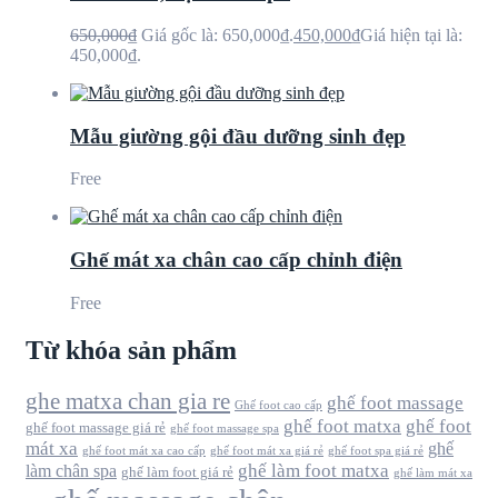
650,000
₫
Giá gốc là: 650,000₫.
450,000
₫
Giá hiện tại là:
450,000₫.
Mẫu giường gội đầu dưỡng sinh đẹp
Free
Ghế mát xa chân cao cấp chỉnh điện
Free
Từ khóa sản phẩm
ghe matxa chan gia re
ghế foot massage
Ghế foot cao cấp
ghế foot matxa
ghế foot
ghế foot massage giá rẻ
ghế foot massage spa
mát xa
ghế
ghế foot mát xa cao cấp
ghế foot mát xa giá rẻ
ghế foot spa giá rẻ
ghế làm foot matxa
làm chân spa
ghế làm foot giá rẻ
ghế làm mát xa