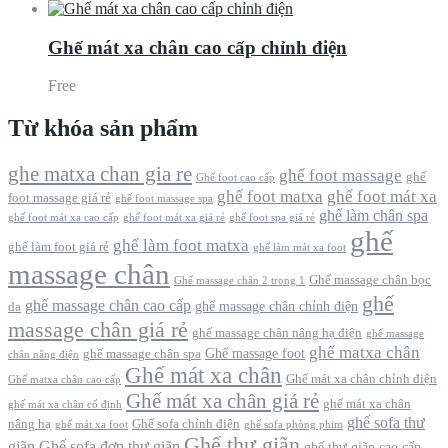
Ghế mát xa chân cao cấp chỉnh điện
Free
Từ khóa sản phẩm
ghe matxa chan gia re
ghế foot massage
ghế
Ghế foot cao cấp
ghế foot matxa
ghế foot mát xa
foot massage giá rẻ
ghế foot massage spa
ghế làm chân spa
ghế foot mát xa cao cấp
ghế foot mát xa giá rẻ
ghế foot spa giá rẻ
ghế
ghế làm foot matxa
ghế làm foot giá rẻ
ghế làm mát xa foot
massage chân
Ghế massage chân bọc
Ghế massage chân 2 trong 1
ghế
ghế massage chân cao cấp
ghế massage chân chỉnh điện
da
massage chân giá rẻ
ghế massage chân nâng hạ điện
ghế massage
ghế matxa chân
Ghế massage foot
ghế massage chân spa
chân nâng điện
Ghế mát xa chân
Ghế mát xa chân chỉnh điện
Ghế matxa chân cao cấp
Ghế mát xa chân giá rẻ
ghế mát xa chân
ghế mát xa chân cố định
ghế sofa thư
nâng hạ
Ghế sofa chỉnh điện
ghế mát xa foot
ghế sofa phòng phim
Ghế thư giãn
giãn
Ghế sofa đơn thư giãn
ghế thư giãn cao cấp