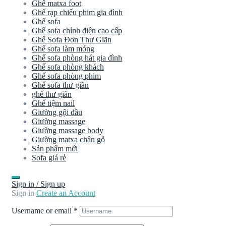
Ghế matxa foot
Ghế rạp chiếu phim gia đình
Ghế sofa
Ghế sofa chỉnh điện cao cấp
Ghế Sofa Đơn Thư Giãn
Ghế sofa làm móng
Ghế sofa phòng hát gia đình
Ghế sofa phòng khách
Ghế sofa phòng phim
Ghế sofa thư giãn
ghế thư giãn
Ghế tiệm nail
Giường gội đầu
Giường massage
Giường massage body
Giường matxa chân gỗ
Sản phẩm mới
Sofa giá rẻ
Sign in / Sign up
Sign in
Create an Account
Username or email
*