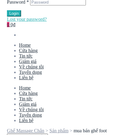
Password
*
Login
Lost your password?
0
0₫
Home
Cửa hàng
Tin tức
Giảm giá
Về chúng tôi
Tuyển dụng
Liên hệ
Home
Cửa hàng
Tin tức
Giảm giá
Về chúng tôi
Tuyển dụng
Liên hệ
Ghế Massage Chân
>
Sản phẩm
>
mua bán ghế foot