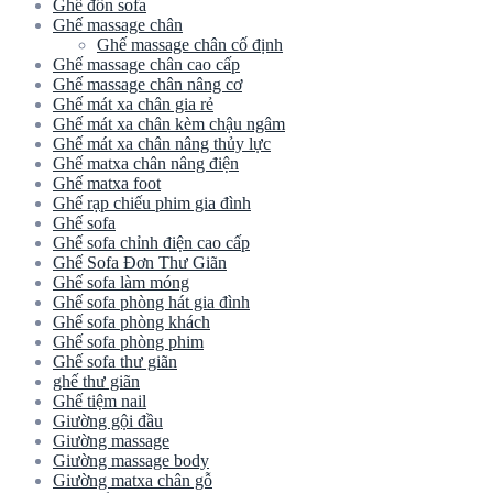
Ghế đôn sofa
Ghế massage chân
Ghế massage chân cố định
Ghế massage chân cao cấp
Ghế massage chân nâng cơ
Ghế mát xa chân gia rẻ
Ghế mát xa chân kèm chậu ngâm
Ghế mát xa chân nâng thủy lực
Ghế matxa chân nâng điện
Ghế matxa foot
Ghế rạp chiếu phim gia đình
Ghế sofa
Ghế sofa chỉnh điện cao cấp
Ghế Sofa Đơn Thư Giãn
Ghế sofa làm móng
Ghế sofa phòng hát gia đình
Ghế sofa phòng khách
Ghế sofa phòng phim
Ghế sofa thư giãn
ghế thư giãn
Ghế tiệm nail
Giường gội đầu
Giường massage
Giường massage body
Giường matxa chân gỗ