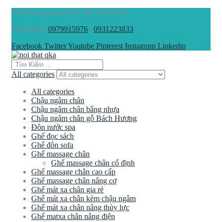
Yên tâm mua sắm với Nội Thất QKA
Điện thoại:
0979915976
/
0931223833
Facebook
Twitter
Youtube
Pinterest
Instagram
Linkedin
All categories
All categories
Chậu ngâm chân
Chậu ngâm chân bằng nhựa
Chậu ngâm chân gỗ Bách Hương
Đôn nước spa
Ghế đọc sách
Ghế đôn sofa
Ghế massage chân
Ghế massage chân cố định
Ghế massage chân cao cấp
Ghế massage chân nâng cơ
Ghế mát xa chân gia rẻ
Ghế mát xa chân kèm chậu ngâm
Ghế mát xa chân nâng thủy lực
Ghế matxa chân nâng điện