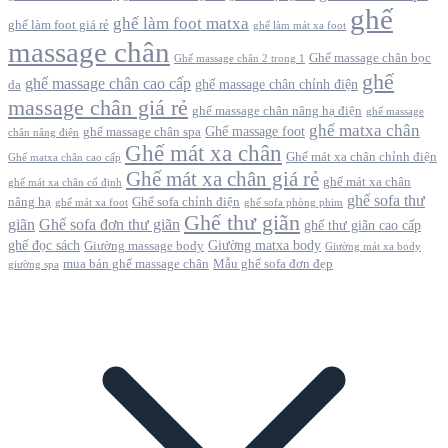
ghế
ghế làm foot matxa
ghế làm foot giá rẻ
ghế làm mát xa foot
massage chân
Ghế massage chân bọc
Ghế massage chân 2 trong 1
ghế
ghế massage chân cao cấp
ghế massage chân chỉnh điện
da
massage chân giá rẻ
ghế massage chân nâng hạ điện
ghế massage
ghế matxa chân
Ghế massage foot
ghế massage chân spa
chân nâng điện
Ghế mát xa chân
Ghế mát xa chân chỉnh điện
Ghế matxa chân cao cấp
Ghế mát xa chân giá rẻ
ghế mát xa chân
ghế mát xa chân cố định
ghế sofa thư
nâng hạ
Ghế sofa chỉnh điện
ghế mát xa foot
ghế sofa phòng phim
Ghế thư giãn
giãn
Ghế sofa đơn thư giãn
ghế thư giãn cao cấp
ghế đọc sách
Giường matxa body
Giường massage body
Giường mát xa body
mua bán ghế massage chân
Mẫu ghế sofa đơn đẹp
giường spa