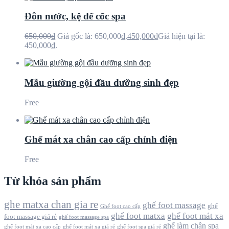
Đôn nước, kệ để cốc spa
650,000
₫
Giá gốc là: 650,000₫.
450,000
₫
Giá hiện tại là:
450,000₫.
Mẫu giường gội đầu dưỡng sinh đẹp
Free
Ghế mát xa chân cao cấp chỉnh điện
Free
Từ khóa sản phẩm
ghe matxa chan gia re
ghế foot massage
ghế
Ghế foot cao cấp
ghế foot matxa
ghế foot mát xa
foot massage giá rẻ
ghế foot massage spa
ghế làm chân spa
ghế foot mát xa cao cấp
ghế foot mát xa giá rẻ
ghế foot spa giá rẻ