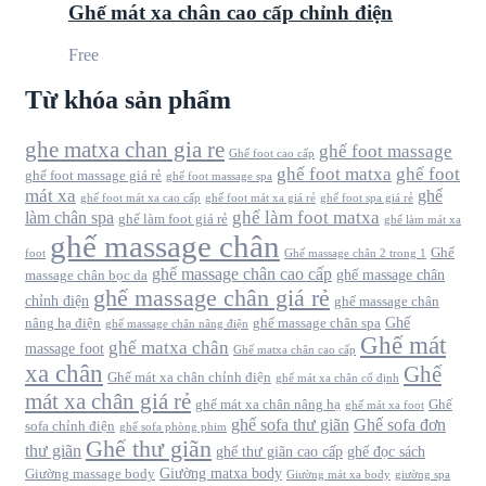
Ghế mát xa chân cao cấp chỉnh điện
Free
Từ khóa sản phẩm
ghe matxa chan gia re
ghế foot massage
Ghế foot cao cấp
ghế foot matxa
ghế foot
ghế foot massage giá rẻ
ghế foot massage spa
mát xa
ghế
ghế foot mát xa cao cấp
ghế foot mát xa giá rẻ
ghế foot spa giá rẻ
ghế làm foot matxa
làm chân spa
ghế làm foot giá rẻ
ghế làm mát xa
ghế massage chân
Ghế
foot
Ghế massage chân 2 trong 1
ghế massage chân cao cấp
ghế massage chân
massage chân bọc da
ghế massage chân giá rẻ
chỉnh điện
ghế massage chân
Ghế
nâng hạ điện
ghế massage chân spa
ghế massage chân nâng điện
Ghế mát
ghế matxa chân
massage foot
Ghế matxa chân cao cấp
xa chân
Ghế
Ghế mát xa chân chỉnh điện
ghế mát xa chân cố định
mát xa chân giá rẻ
ghế mát xa chân nâng hạ
Ghế
ghế mát xa foot
ghế sofa thư giãn
Ghế sofa đơn
sofa chỉnh điện
ghế sofa phòng phim
Ghế thư giãn
thư giãn
ghế thư giãn cao cấp
ghế đọc sách
Giường matxa body
Giường massage body
Giường mát xa body
giường spa