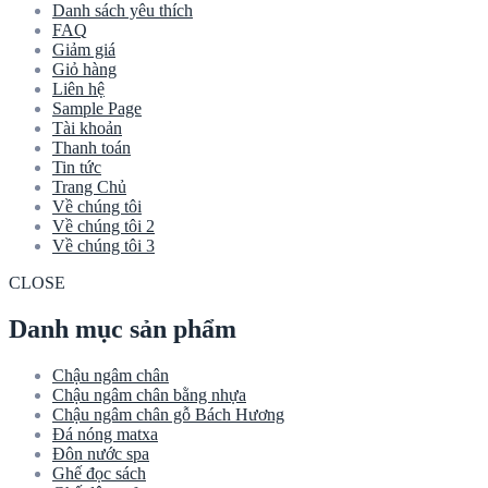
Danh sách yêu thích
FAQ
Giảm giá
Giỏ hàng
Liên hệ
Sample Page
Tài khoản
Thanh toán
Tin tức
Trang Chủ
Về chúng tôi
Về chúng tôi 2
Về chúng tôi 3
CLOSE
Danh mục sản phẩm
Chậu ngâm chân
Chậu ngâm chân bằng nhựa
Chậu ngâm chân gỗ Bách Hương
Đá nóng matxa
Đôn nước spa
Ghế đọc sách