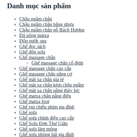
Danh mục sản phẩm
Chậu ngâm chân
Chậu ngâm chân bằng nhựa
Chậu ngâm chân gỗ Bách Hương
Đá nóng matxa
Đôn nước spa
Ghế đọc sách
Ghế đôn sofa
Ghế massage chân
Ghế massage chân cố định
Ghế massage chân cao cấp
Ghế massage chân nâng cơ
Ghế mát xa chân gia rẻ
Ghế mát xa chân kèm chậu ngâm
Ghế mát xa chân nâng thủy lực
Ghế matxa chân nâng điện
Ghế matxa foot
Ghế rạp chiếu phim gia đình
Ghế sofa
Ghế sofa chỉnh điện cao cấp
Ghế Sofa Đơn Thư Giãn
Ghế sofa làm móng
Ghế sofa phòng hát gia đình