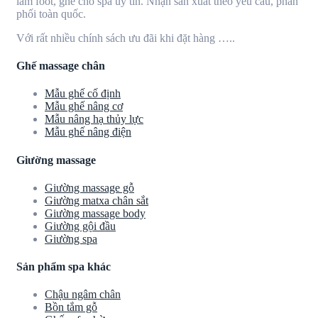
làm foot, ghế cho spa uy tín. Nhận sản xuất theo yêu cầu, phân
phối toàn quốc.
Với rất nhiều chính sách ưu đãi khi đặt hàng …..
Ghế massage chân
Mẫu ghế cố định
Mẫu ghế nâng cơ
Mẫu nâng hạ thủy lực
Mẫu ghế nâng điện
Giường massage
Giường massage gỗ
Giường matxa chân sắt
Giường massage body
Giường gội đầu
Giường spa
Sản phẩm spa khác
Chậu ngâm chân
Bồn tắm gỗ